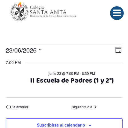
Saltar
al
contenido
Eventos
N
N
23/06/2026
Día
Selecciona
a
a
7:00 PM
en
la
fecha.
v
junio 23 @ 7:00 PM
-
8:30 PM
v
II Escuela de Padres (1 y 2°)
junio
e
e
g
g
23,
Día anterior
Siguiente día
a
a
Suscribirse al calendario