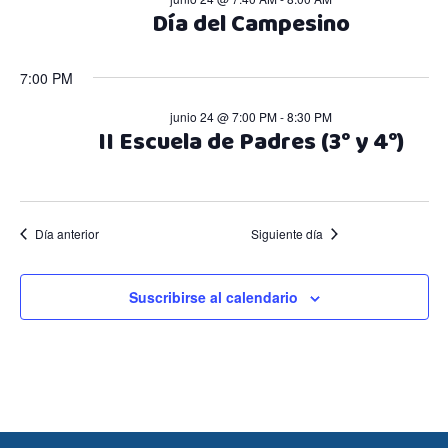
2026
c
c
Día del Campesino
i
i
7:00 PM
ó
ó
junio 24 @ 7:00 PM
-
8:30 PM
n
II Escuela de Padres (3° y 4°)
n
d
d
e
Día anterior
Siguiente día
e
v
v
Suscribirse al calendario
i
i
s
s
t