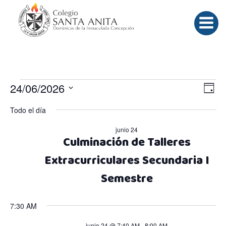
Saltar
al
contenido
Eventos
N
N
24/06/2026
Día
Selecciona
a
a
Todo el día
en
la
fecha.
v
junio 24
v
Culminación de Talleres
junio
e
e
Extracurriculares Secundaria I
Semestre
g
g
24,
a
a
7:30 AM
junio 24 @ 7:40 AM
-
8:00 AM