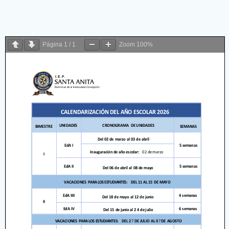
Página
1
/
1
Zoom
100%