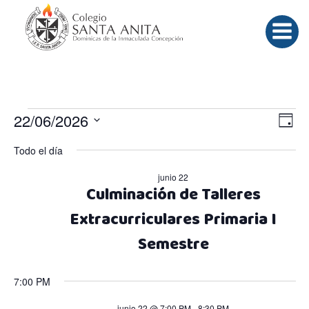
Saltar
al
contenido
Eventos
N
N
22/06/2026
Día
Selecciona
a
a
Todo el día
en
la
fecha.
v
junio 22
v
Culminación de Talleres
junio
e
e
Extracurriculares Primaria I
Semestre
g
g
22,
a
a
7:00 PM
junio 22 @ 7:00 PM
-
8:30 PM