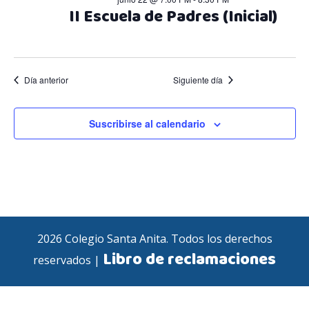
2026
c
c
II Escuela de Padres (Inicial)
i
i
ó
ó
Día anterior
Siguiente día
n
n
d
Suscribirse al calendario
d
e
e
v
v
i
i
2026 Colegio Santa Anita. Todos los derechos
s
Libro de reclamaciones
reservados |
s
t