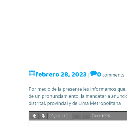
febrero 28, 2023
0
|
comments
Por medio de la presente les informamos que, d
de un pronunciamiento, la mandataria anunció 
distrital, provincial y de Lima Metropolitana.
Página
1
/
1
Zoom
100%