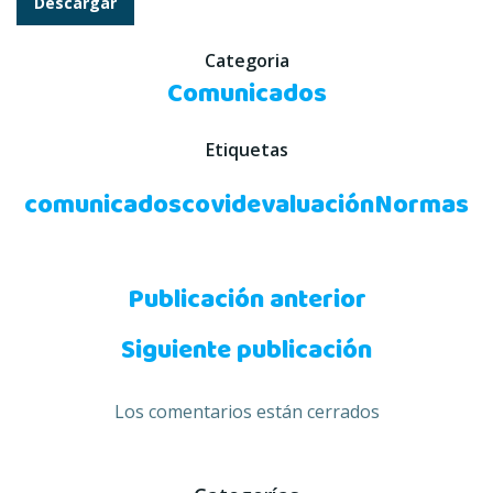
Descargar
Categoria
Comunicados
Etiquetas
comunicados
covid
evaluación
Normas
Navegación
Publicación anterior
Navegación
de
Siguiente publicación
de
entradas
Los comentarios están cerrados
entradas