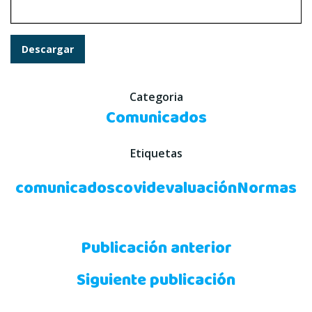
Descargar
Categoria
Comunicados
Etiquetas
comunicados
covid
evaluación
Normas
Navegación
Publicación anterior
Navegación
de
Siguiente publicación