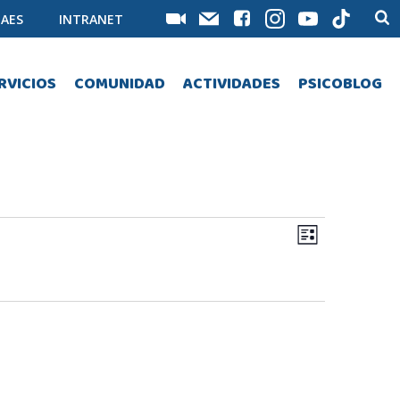
AES
INTRANET
RVICIOS
COMUNIDAD
ACTIVIDADES
PSICOBLOG
N
N
Lista
a
a
v
v
e
e
g