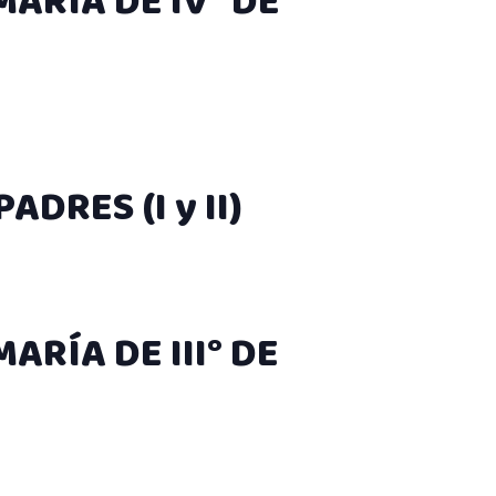
ARÍA DE IV° DE
ADRES (I y II)
ARÍA DE III° DE