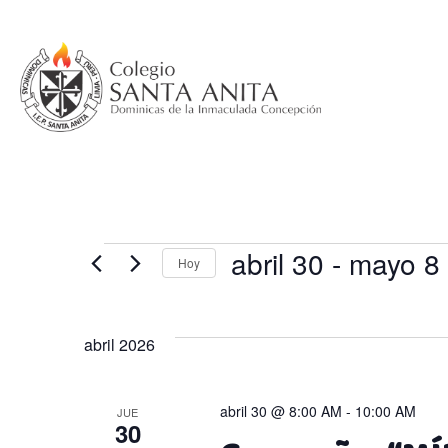
Saltar
al
contenido
Eventos
abril 30
 - 
mayo 8
Hoy
Selecciona
la
abril 2026
fecha.
abril 30 @ 8:00 AM
-
10:00 AM
JUE
30