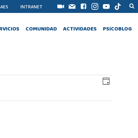
AES
INTRANET
RVICIOS
COMUNIDAD
ACTIVIDADES
PSICOBLOG
N
N
Día
a
a
v
v
e
e
g