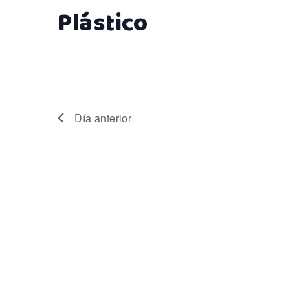
2,
Plástico
2026
Día anterior