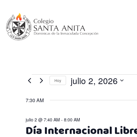
Saltar
al
contenido
Eventos
julio 2, 2026
Hoy
Selecciona
en
la
7:30 AM
fecha.
julio
julio 2 @ 7:40 AM
-
8:00 AM
Día Internacional Libr