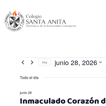
Saltar
al
contenido
Eventos
junio 28, 2026
Hoy
Selecciona
en
la
Todo el día
fecha.
junio
junio 28
Inmaculado Corazón d