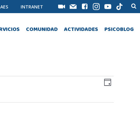
AES
INTRANET
RVICIOS
COMUNIDAD
ACTIVIDADES
PSICOBLOG
N
N
Día
a
a
v
v
e
e
g