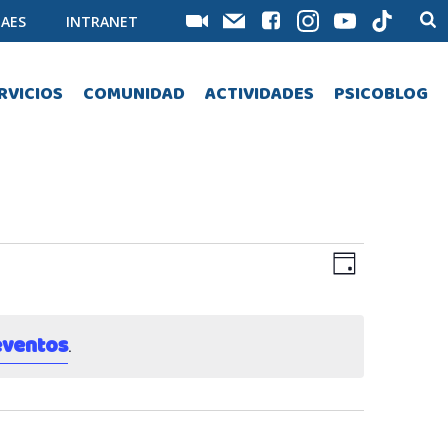
AES
INTRANET
RVICIOS
COMUNIDAD
ACTIVIDADES
PSICOBLOG
N
N
Día
a
a
eventos
v
v
.
e
e
g