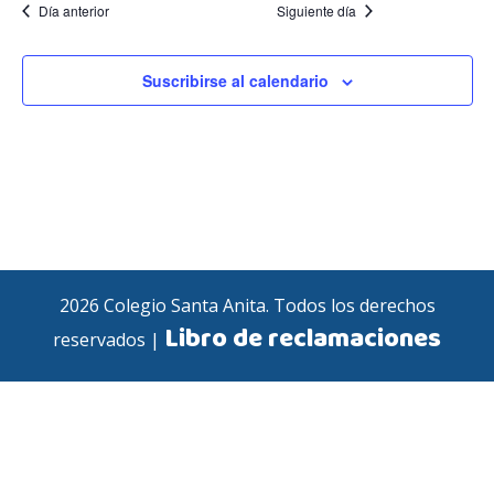
2026
c
c
Día anterior
Siguiente día
i
i
Suscribirse al calendario
ó
ó
n
n
d
d
e
e
v
2026 Colegio Santa Anita. Todos los derechos
v
Libro de reclamaciones
i
reservados |
i
s
s
t