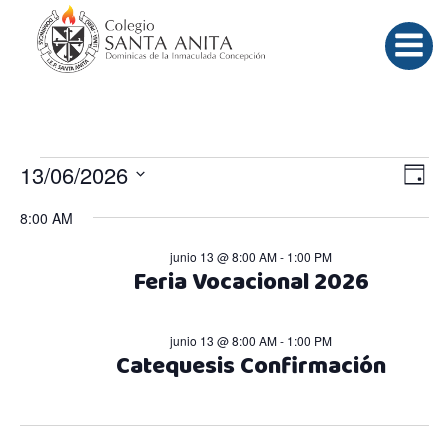
Saltar
al
contenido
Eventos
N
N
13/06/2026
Día
Selecciona
a
a
8:00 AM
en
la
fecha.
v
junio 13 @ 8:00 AM
-
1:00 PM
v
Feria Vocacional 2026
junio
e
e
junio 13 @ 8:00 AM
-
1:00 PM
g
g
Catequesis Confirmación
13,
a
a