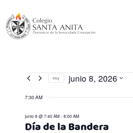
Saltar
al
contenido
Eventos
junio 8, 2026
Hoy
Selecciona
en
la
7:30 AM
fecha.
junio
junio 8 @ 7:40 AM
-
8:00 AM
Día de la Bandera