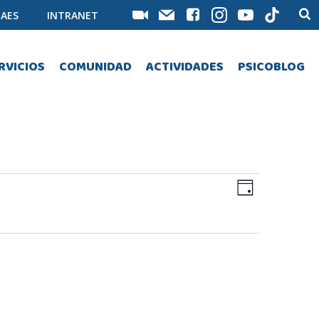
AES
INTRANET
RVICIOS
COMUNIDAD
ACTIVIDADES
PSICOBLOG
N
N
Día
a
a
v
v
e
e
g