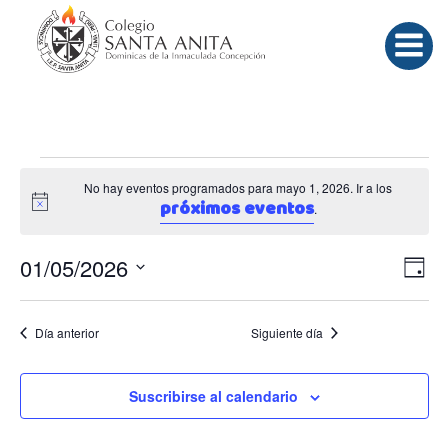
Saltar
al
contenido
Eventos
No hay eventos programados para mayo 1, 2026. Ir a los
próximos eventos
Aviso
.
en
N
N
01/05/2026
Día
mayo
Selecciona
a
a
la
Día anterior
Siguiente día
fecha.
v
v
1,
e
Suscribirse al calendario
e