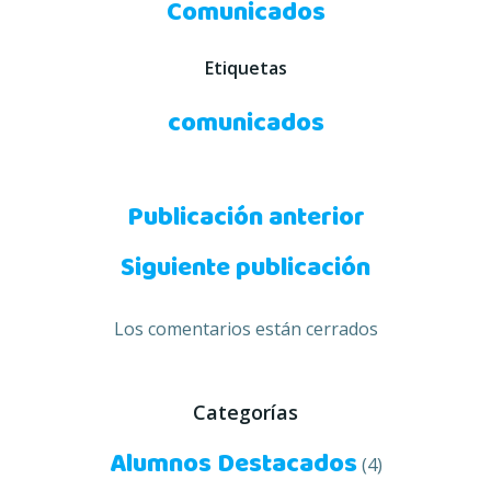
Comunicados
Etiquetas
comunicados
Navegación
Publicación anterior
Navegación
de
Siguiente publicación
de
entradas
Los comentarios están cerrados
entradas
Categorías
Alumnos Destacados
(4)