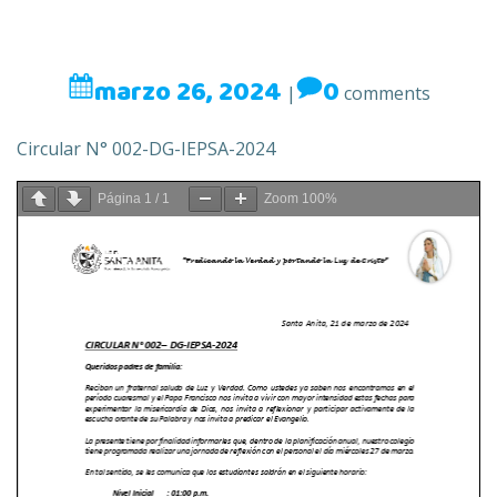
marzo 26, 2024
0
|
comments
Circular N° 002-DG-IEPSA-2024
Página
1
/
1
Zoom
100%