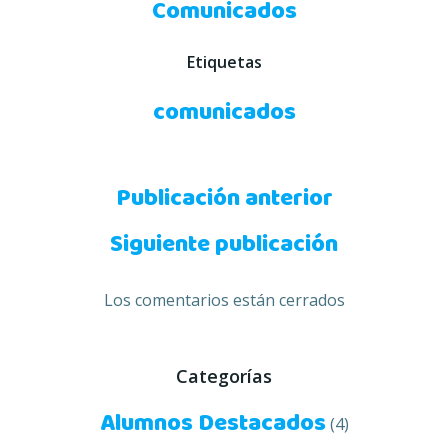
Comunicados
Etiquetas
comunicados
Navegación
Publicación anterior
Navegación
de
Siguiente publicación
de
entradas
Los comentarios están cerrados
entradas
Categorías
Alumnos Destacados
(4)