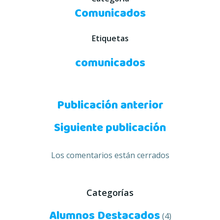
Comunicados
Etiquetas
comunicados
Navegación
Publicación anterior
Navegación
de
Siguiente publicación
de
entradas
Los comentarios están cerrados
entradas
Categorías
Alumnos Destacados
(4)