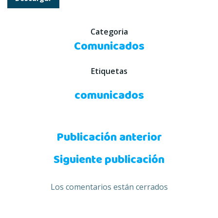
Categoria
Comunicados
Etiquetas
comunicados
Navegación
Publicación anterior
Navegación
de
Siguiente publicación
de
entradas
Los comentarios están cerrados
entradas