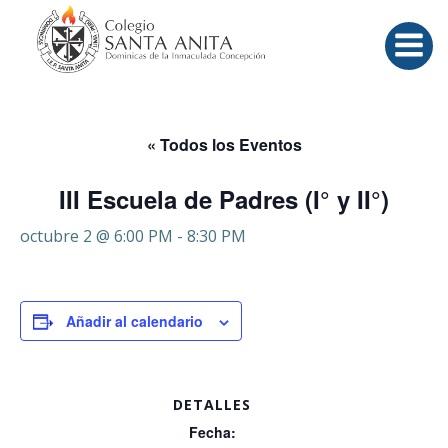
Saltar
al
contenido
« Todos los Eventos
III Escuela de Padres (I° y II°)
octubre 2 @ 6:00 PM
-
8:30 PM
Añadir al calendario
DETALLES
Fecha: